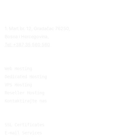
Adresa
1. Mart br. 12, Gradačac 76250,
Bosna i Hercegovina,
Tel: +387 35 560 560
Our Products
Web Hosting
Dedicated Hosting
VPS Hosting
Reseller Hosting
Kontaktirajte nas
Our Services
SSL Certificates
E-mail Services