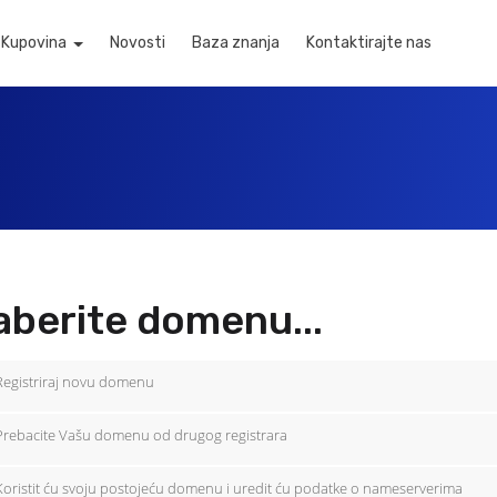
Kupovina
Novosti
Baza znanja
Kontaktirajte nas
aberite domenu...
Registriraj novu domenu
Prebacite Vašu domenu od drugog registrara
Koristit ću svoju postojeću domenu i uredit ću podatke o nameserverima