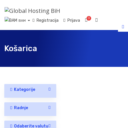
0
Košarica
Registracija
Prijava
BAM
Košarica
Kategorije
Radnje
Odaberite valutu